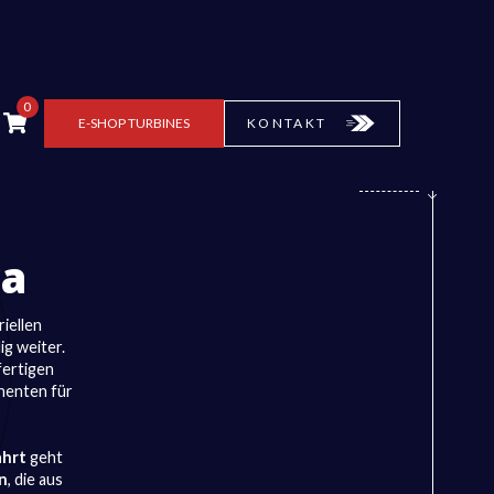
0
E-SHOP
TURBINES
KONTAKT
a
riellen
ig weiter.
fertigen
onenten für
ahrt
geht
n
, die aus