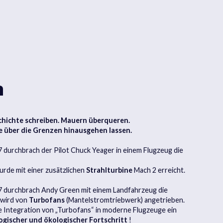
n
chichte schreiben. Mauern überqueren.
e über die Grenzen hinausgehen lassen.
 durchbrach der Pilot Chuck Yeager in einem Flugzeug die
urde mit einer zusätzlichen
Strahlturbine
Mach 2 erreicht.
 durchbrach Andy Green mit einem Landfahrzeug die
r wird von
Turbofans
(Mantelstromtriebwerk) angetrieben.
e Integration von „Turbofans“ in moderne Flugzeuge ein
ogischer und ökologischer
Fortschritt
!