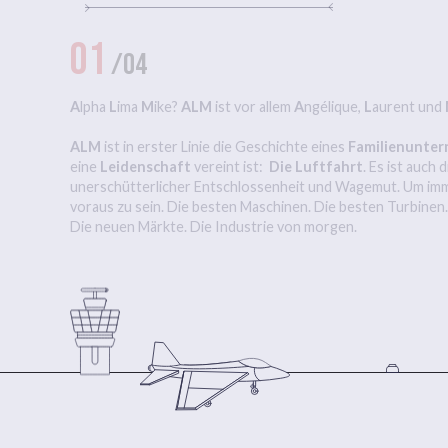
01
/04
A
lpha
L
ima
M
ike?
ALM
ist vor allem
A
ngélique,
L
aurent und
ALM
ist in erster Linie die Geschichte eines
Familienunte
eine
Leidenschaft
vereint ist:
Die Luftfahrt
. Es ist auch
unerschütterlicher Entschlossenheit und Wagemut. Um imm
voraus zu sein. Die besten Maschinen. Die besten Turbinen
Die neuen Märkte. Die Industrie von morgen.