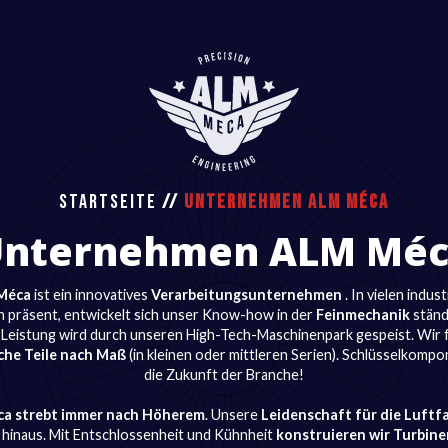
STARTSEITE
//
UNTERNEHMEN ALM MÉCA
Unternehmen ALM Méc
Méca
ist ein innovatives
Verarbeitungsunternehmen
. In vielen indust
n präsent, entwickelt sich unser Know-how in der
Feinmechanik
ständ
Leistung wird durch unseren High-Tech-Maschinenpark gespeist. Wir 
che Teile nach Maß
(in kleinen oder mittleren Serien). Schlüsselkomp
die Zukunft der Branche!
a strebt immer nach Höherem
. Unsere
Leidenschaft für die Luftf
 hinaus. Mit Entschlossenheit und Kühnheit
konstruieren wir Turbine