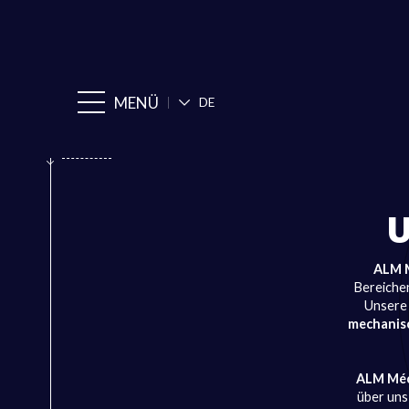
MENÜ
DE
ALM 
Bereiche
Unsere 
mechanis
ALM Méc
über uns