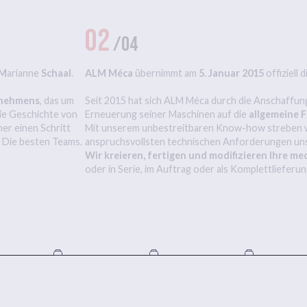
02
/04
M
arianne
Schaal
.
ALM Méca
übernimmt am
5. Januar 2015
offiziell 
rnehmens
, das um
Seit 2015 hat sich ALM Méca durch die Anschaffun
 die Geschichte von
Erneuerung seiner Maschinen auf die
allgemeine 
er einen Schritt
Mit unserem unbestreitbaren Know-how streben wi
. Die besten Teams.
anspruchsvollsten technischen Anforderungen uns
Wir kreieren, fertigen und modifizieren Ihre me
oder in Serie, im Auftrag oder als Komplettlieferun