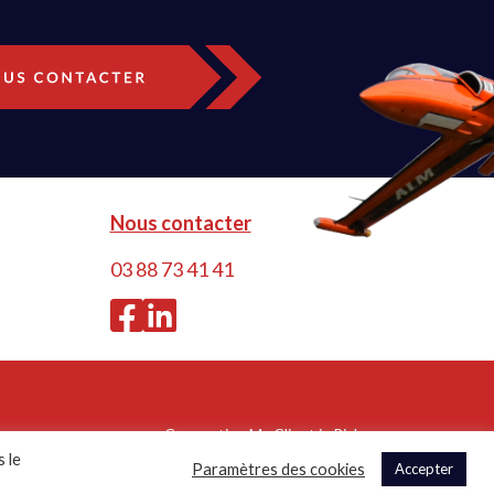
Nous contacter
03 88 73 41 41
Conception My Client is Rich
ilisation
 le
Paramètres des cookies
Accepter