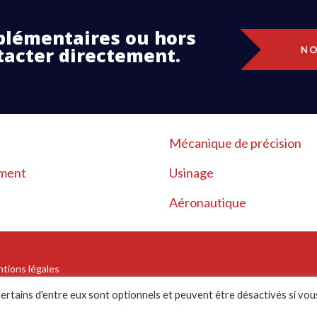
plémentaires ou hors
tacter directement.
Mécanique de précision
ment
Usinage
Aéronautique
tions légales
par reCAPTCHA et Google
- Politique de confidentialité
et
Conditions d'ut
ertains d'entre eux sont optionnels et peuvent être désactivés si vous