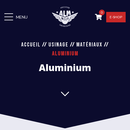
0
MENU
E-SHOP
ACCUEIL
//
USINAGE
//
MATÉRIAUX
//
ALUMINIUM
Aluminium