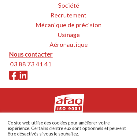
Société
Recrutement
Mécanique de précision
Usinage
Aéronautique
Nous contacter
03 88 73 41 41
Ce site web utilise des cookies pour améliorer votre
ALM Méca - 2026 -
Mentions légales
expérience. Certains d'entre eux sont optionnels et peuvent
être désactivés si vous le souhaitez.
Ce site est protégé par reCAPTCHA et Google
-