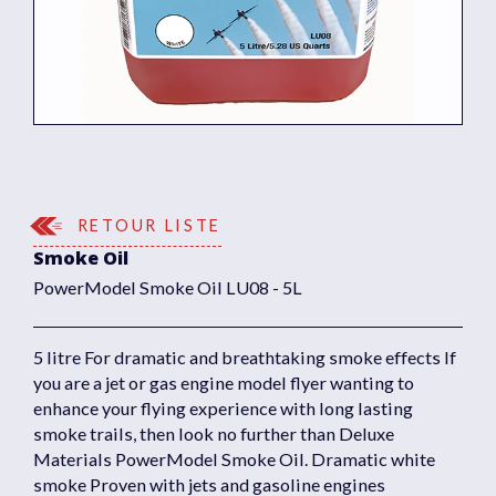
RETOUR LISTE
Smoke Oil
PowerModel Smoke Oil LU08 - 5L
5 litre For dramatic and breathtaking smoke effects If
you are a jet or gas engine model flyer wanting to
enhance your flying experience with long lasting
smoke trails, then look no further than Deluxe
Materials PowerModel Smoke Oil. Dramatic white
smoke Proven with jets and gasoline engines