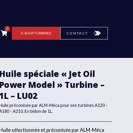
0
E-SHOP
TURBINES
CONTACT
Huile spéciale « Jet Oil
Power Model » Turbine –
1L – LU02
Huile préconisée par ALM-Méca pour ses turbines A120 -
A180 - A210. En bidon de 1L.
Huile sélectionnée et préconisée par ALM-Méca