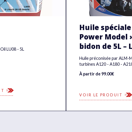
Huile spéciale 
Power Model »
bidon de 5L – 
il LU08 - 5L
Huile préconisée par ALM-
turbines A120 - A180 - A210
À partir de 99.00€
IT
VOIR LE PRODUIT