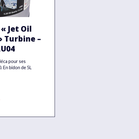
« Jet Oil
 Turbine –
LU04
Méca pour ses
. En bidon de 5L