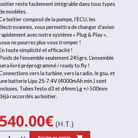
boitier reste facilement intégrable dans tous types
de modèles.
Ce boitier composé de la pompe, l’ECU, les
électrovannes, vous permettra de changer d’avion
rapidement avec notre système « Plug & Play »,
vous ne pourrez plus vous tromper !
En toute simplicité et efficacité !
Poids de l’ensemble seulement 245grs. L’ensemble
sera livré préprogrammé / ready to fly !
Connections vers la turbine, vers la radio, le gsu, et
une batterie Lipo 2S-7.4V (4000mAh min.) sont
incluses. Tubes festo d3 et d4mm Lg +/-500mm
déjà raccordés au boitier.
540.00
€
(H.T.)
1
Ajouter au panier